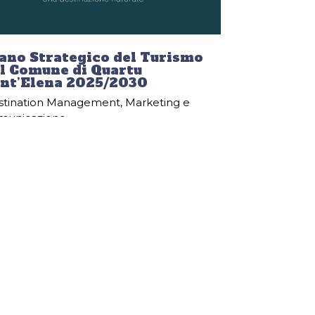
ano Strategico del Turismo
l Comune di Quartu
nt’Elena 2025/2030
stination Management
,
Marketing e
municazione
Tools ha progettato e redatto il Piano
ategico del Turismo del Comune di
rtu Sant’Elena 2025–2030, sviluppato in
uazione delle Linee di indirizzo