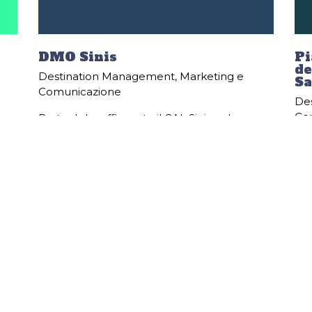
DMO Sinis
Pi
de
Destination Management
,
Marketing e
Sa
Comunicazione
De
Co
Be tools ha affiancato il GAL Sinis nel
re
percorso di costruzione dell’organismo di
Be 
la
governance del sistema territoriale,
Str
finalizzato alla creazione della DMO Sinis e
Qua
att