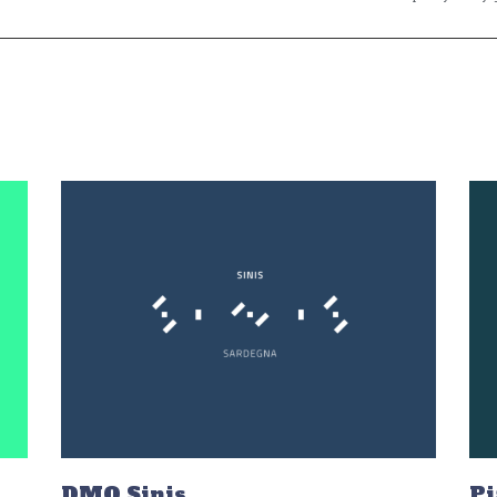
DMO Sinis
Pi