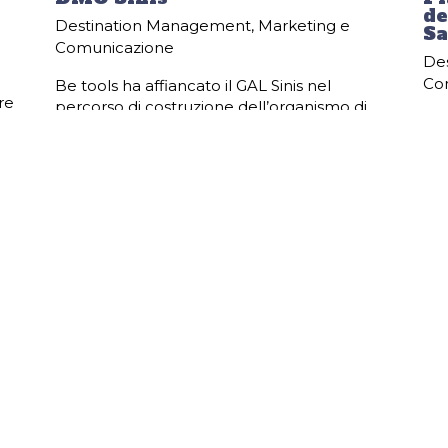
de
Destination Management
,
Marketing e
Sa
Comunicazione
De
Co
Be tools ha affiancato il GAL Sinis nel
re
percorso di costruzione dell’organismo di
Be 
la
governance del sistema territoriale,
Str
finalizzato alla creazione della DMO Sinis e
Qua
att