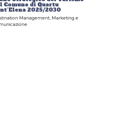
l Comune di Quartu
nt’Elena 2025/2030
stination Management
,
Marketing e
municazione
Tools ha progettato e redatto il Piano
ategico del Turismo del Comune di
rtu Sant’Elena 2025–2030, sviluppato in
uazione delle Linee di indirizzo