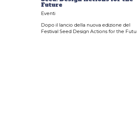
Future
Eventi
Dopo il lancio della nuova edizione del
Festival Seed Design Actions for the Futu
2026, annunciato a Milano a ottobre con 
partecipazione straordinaria