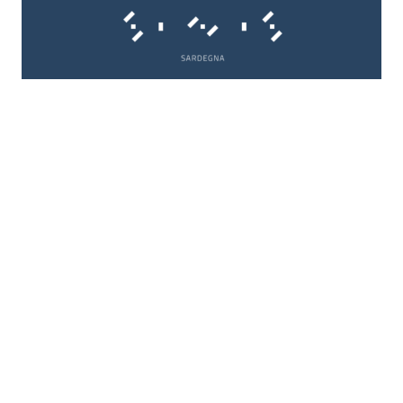
DMO Sinis
Destination Management
,
Marketing e
Comunicazione
Be tools ha affiancato il GAL Sinis nel percorso di
costruzione dell’organismo di governance del
sistema territoriale, finalizzato alla creazione della
DMO Sinis e