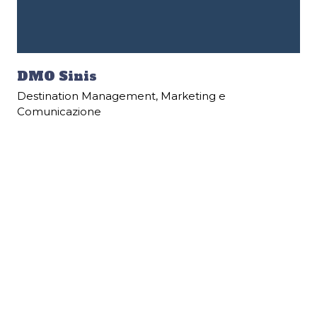
DMO Sinis
Destination Management
,
Marketing e
Comunicazione
Be tools ha affiancato il GAL Sinis nel percorso di
costruzione dell’organismo di governance del
sistema territoriale, finalizzato alla creazione della
DMO Sinis e