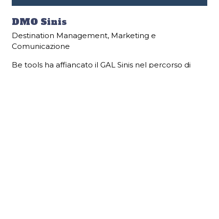
DMO Sinis
Destination Management
,
Marketing e
Comunicazione
Be tools ha affiancato il GAL Sinis nel percorso di
costruzione dell’organismo di governance del
sistema territoriale, finalizzato alla creazione della
DMO Sinis e